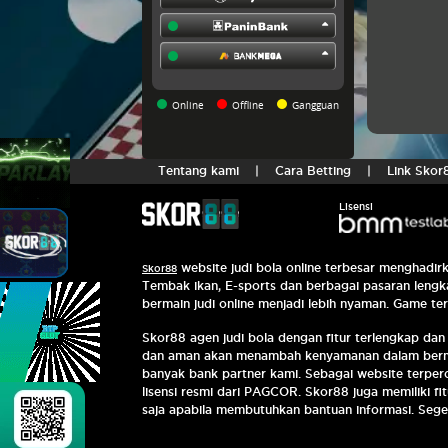
Online
Offline
Gangguan
Tentang kami
|
Cara Betting
|
Link Skor
Lisensi
website judi bola online terbesar menghadirk
Skor88
Tembak ikan, E-sports dan berbagai pasaran lengk
bermain judi online menjadi lebih nyaman. Game t
Skor88 agen judi bola dengan fitur terlengkap da
dan aman akan menambah kenyamanan dalam berma
banyak bank partner kami. Sebagai website terp
lisensi resmi dari PAGCOR. Skor88 juga memiliki f
saja apabila membutuhkan bantuan informasi. Se