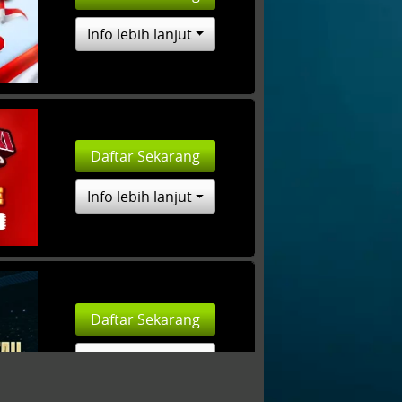
Info lebih lanjut
Daftar Sekarang
Info lebih lanjut
Daftar Sekarang
Info lebih lanjut