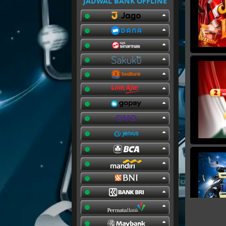
JADWAL BANK OFFLINE