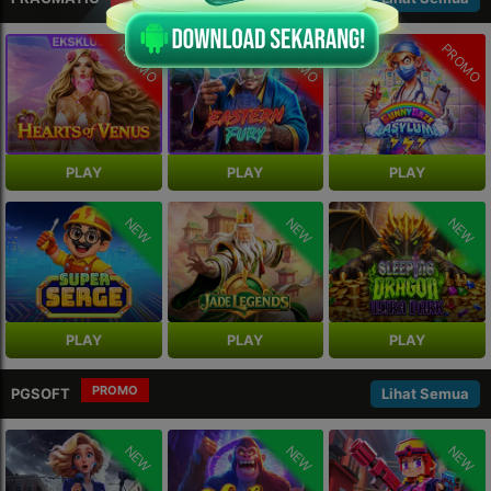
PROMO
PROMO
PROMO
PLAY
PLAY
PLAY
NEW
NEW
NEW
PLAY
PLAY
PLAY
PROMO
PGSOFT
Lihat Semua
NEW
NEW
NEW