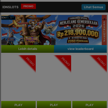
PROMO
IDNSLOTS
Lihat Semua
erboard
Lebih details
view leade
PROMO
PROMO
PROMO
PLAY
PLAY
PLAY