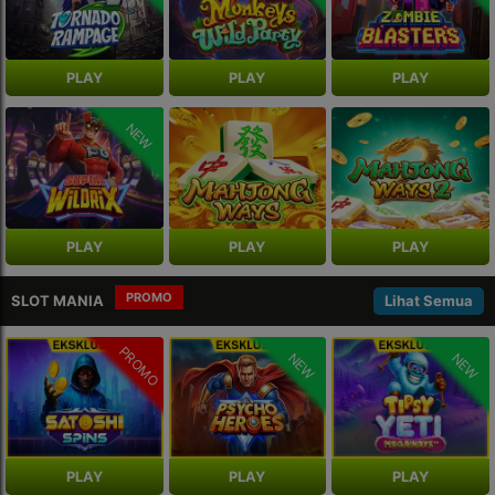
PLAY
PLAY
PLAY
NEW
PLAY
PLAY
PLAY
PROMO
SLOT MANIA
Lihat Semua
PROMO
NEW
NEW
PLAY
PLAY
PLAY