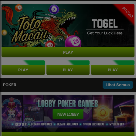
PROMO
PLAY
NEW
NEW
NEW
PLAY
PLAY
PLAY
POKER
Lihat Semua