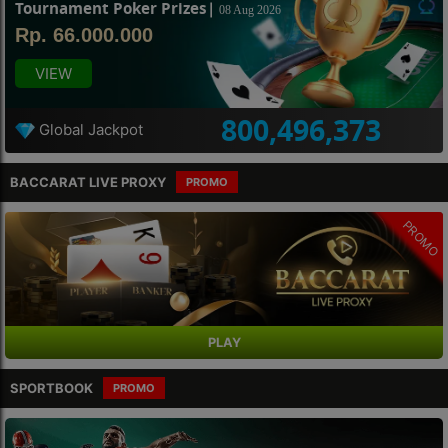
Tournament Poker Prizes|
08 Aug 2026
Rp. 66.000.000
VIEW
800,496,373
Global Jackpot
BACCARAT LIVE PROXY
PROMO
PROMO
PLAY
SPORTBOOK
PROMO