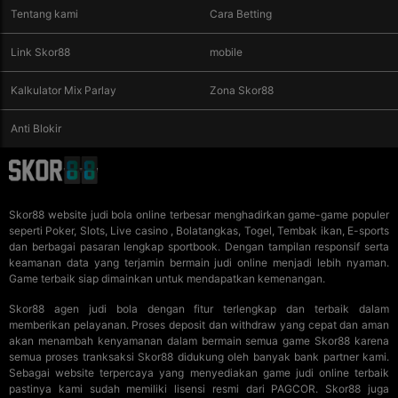
Tentang kami
Cara Betting
Link Skor88
mobile
Kalkulator Mix Parlay
Zona Skor88
Anti Blokir
Skor88
website judi bola online terbesar menghadirkan game-game populer
seperti Poker, Slots, Live casino , Bolatangkas, Togel, Tembak ikan, E-sports
dan berbagai pasaran lengkap sportbook. Dengan tampilan responsif serta
keamanan data yang terjamin bermain judi online menjadi lebih nyaman.
Game terbaik siap dimainkan untuk mendapatkan kemenangan.
Skor88 agen judi bola dengan fitur terlengkap dan terbaik dalam
memberikan pelayanan. Proses deposit dan withdraw yang cepat dan aman
akan menambah kenyamanan dalam bermain semua game Skor88 karena
semua proses tranksaksi Skor88 didukung oleh banyak bank partner kami.
Sebagai website terpercaya yang menyediakan game
judi online
terbaik
pastinya kami sudah memiliki lisensi resmi dari PAGCOR. Skor88 juga