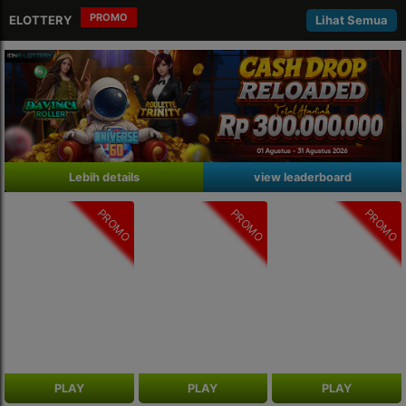
PROMO
ELOTTERY
Lihat Semua
Lebih details
view leaderboard
PROMO
PROMO
PROMO
PLAY
PLAY
PLAY