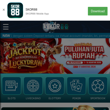
×
SKOR88
Download
SKOR88 Mobile App
☰
NEW :
ngan sistem Deposit terbaru via Virtual account (mandiri, bri, permata, ci
DEKSTOP
MASUK
SLOTS
LIVECASINO
ELOTTERY
POKER
SPORTBOOK